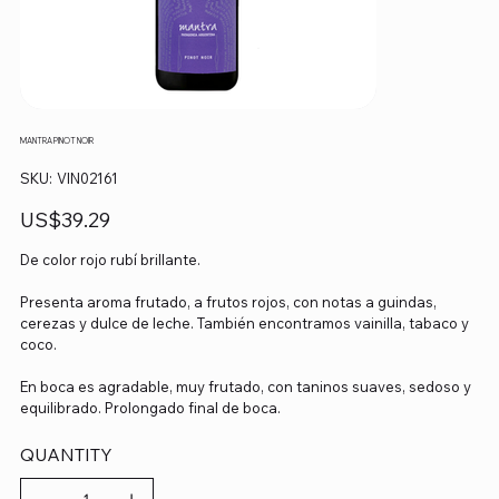
MANTRA PINOT NOIR
SKU
SKU:
VIN02161
VIN02161
Precio
US$39.29
De color rojo rubí brillante.
Presenta aroma frutado, a frutos rojos, con notas a guindas,
cerezas y dulce de leche. También encontramos vainilla, tabaco y
coco.
En boca es agradable, muy frutado, con taninos suaves, sedoso y
equilibrado. Prolongado final de boca.
QUANTITY