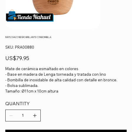
MATE CHACO NEGRO BRILLANTE CON BOMBILLA
SKU
SKU:
PRA00880
PRA00880
Precio
US$79.95
Mate de cerámica esmaltado en colores
- Base en madera de Lenga torneada y tratada con lino
- Bombilla de inoxidable de alta calidad con detalle en bronce.
- Bolsa sublimada.
Tamaño: Ø11cm x 10cm altura
QUANTITY