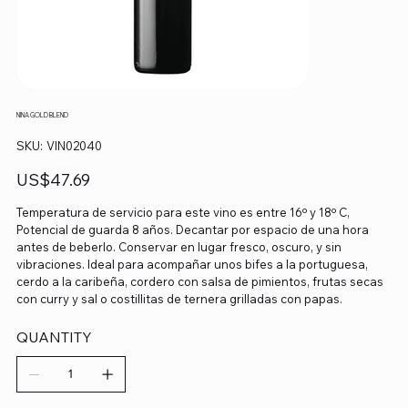
NINA GOLD BLEND
SKU
SKU:
VIN02040
VIN02040
Precio
US$47.69
Temperatura de servicio para este vino es entre 16º y 18º C,
Potencial de guarda 8 años. Decantar por espacio de una hora
antes de beberlo. Conservar en lugar fresco, oscuro, y sin
vibraciones. Ideal para acompañar unos bifes a la portuguesa,
cerdo a la caribeña, cordero con salsa de pimientos, frutas secas
con curry y sal o costillitas de ternera grilladas con papas.
QUANTITY