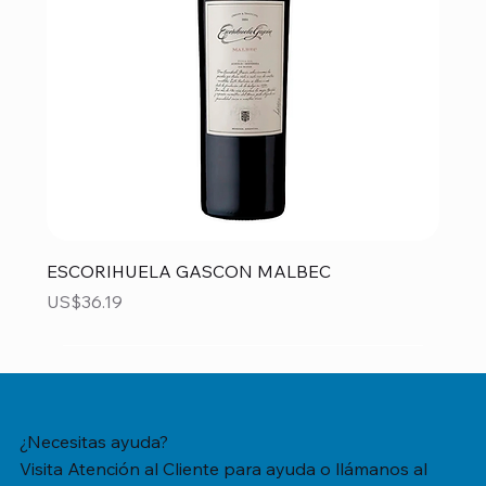
ESCORIHUELA GASCON MALBEC
Precio
US$36.19
¿Necesitas ayuda?
Visita Atención al Cliente para ayuda o llámanos al