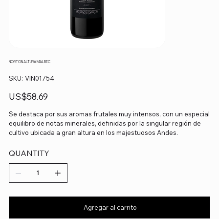
NORTON ALTURA MALBEC
SKU
SKU:
VIN01754
VIN01754
Precio
US$58.69
Se destaca por sus aromas frutales muy intensos, con un especial
equilibro de notas minerales, definidas por la singular región de
cultivo ubicada a gran altura en los majestuosos Andes.
QUANTITY
Agregar al carrito