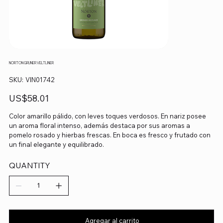
NORTON GRUNER VELTLINER
SKU
SKU:
VIN01742
VIN01742
Precio
US$58.01
Color amarillo pálido, con leves toques verdosos. En nariz posee
un aroma floral intenso, además destaca por sus aromas a
pomelo rosado y hierbas frescas. En boca es fresco y frutado con
un final elegante y equilibrado.
QUANTITY
Agregar al carrito