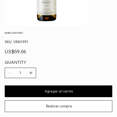
NUMINA CHARDONNAY
SKU
SKU:
VIN01991
VIN01991
Precio
US$59.06
QUANTITY
Agregar al carrito
Realizar compra