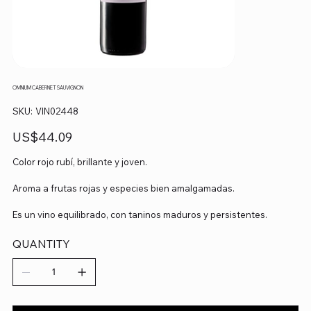
OMNIUM CABERNET SAUVIGNON
SKU
SKU:
VIN02448
VIN02448
Precio
US$44.09
Color rojo rubí, brillante y joven.
Aroma a frutas rojas y especies bien amalgamadas.
Es un vino equilibrado, con taninos maduros y persistentes.
QUANTITY