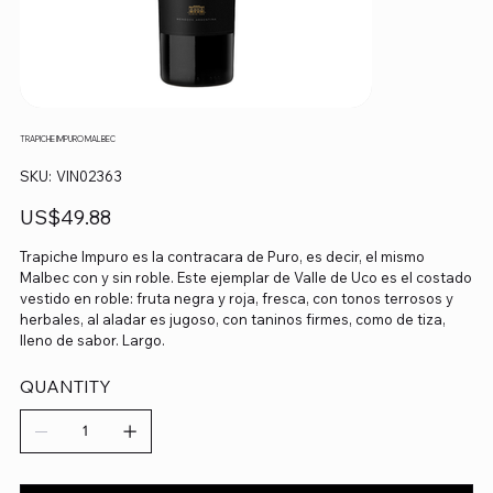
TRAPICHE IMPURO MALBEC
SKU
SKU:
VIN02363
VIN02363
Precio
US$49.88
Trapiche Impuro es la contracara de Puro, es decir, el mismo
Malbec con y sin roble. Este ejemplar de Valle de Uco es el costado
vestido en roble: fruta negra y roja, fresca, con tonos terrosos y
herbales, al aladar es jugoso, con taninos firmes, como de tiza,
lleno de sabor. Largo.
QUANTITY