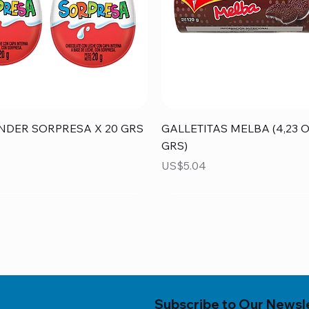
Vista rápida
Vista rápida
NDER SORPRESA X 20 GRS
GALLETITAS MELBA (4,23 O
GRS)
Precio
US$5.04
Subscribe to Our Newsl