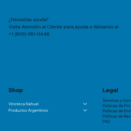
¿Necesitas ayuda?
Visita Atención al Cliente para ayuda o llámanos al
+1 (809) 981-0448
Vista rápida
Vista rápida
Vista rápida
YERBA MATE CACHAMATE HIERBAS
BÁLSAMO LA ROCHE-POSAY
ANDELUNA PARTIDAS ESPECIALES
YERBA M
TRATAMIE
ALTA VIS
SERRANAS CON CEDRON (1,1 LB/500
LIPIKAR BAUME AP+ M X 200 ML
BLANC DE MALBEC
TRADICION
VICHY DE
Precio
US$57.46
GRS)
MUJER X 
Precio
Precio
Precio
US$60.07
US$54.03
US$18.34
Precio
Precio
US$20.77
US$180.85
Shop
Legal
Términos y Con
Vinoteca Nahuel
Políticas de Pri
Productos Argentinos
Políticas de Env
Políticas de Re
FAQ