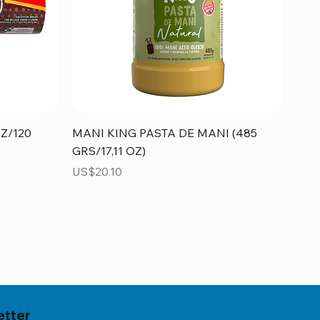
Vista rápida
Z/120
MANI KING PASTA DE MANI (485
GRS/17,11 OZ)
Precio
US$20.10
etter