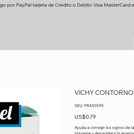
go por PayPal tarjeta de Credito o Debito Visa MasterCard 
VICHY CONTORNO 
SKU
SKU:
PRA00595
PRA00595
Precio
US$0.79
Ayuda a corregir los signos de 
previene y desacelera la aparic