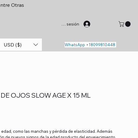
entre Otras
Iniciar sesión
USD ($)
WhatsApp +18099810448
DE OJOS SLOW AGE X 15 ML
la edad, como las manchas y pérdida de elasticidad. Además
ión de nuevos signos de la edad producto del envejecimiento