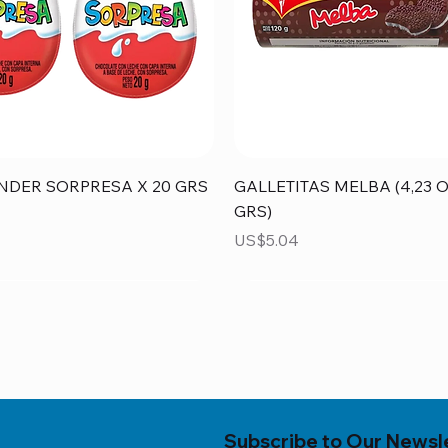
Vista rápida
Vista rápida
NDER SORPRESA X 20 GRS
GALLETITAS MELBA (4,23 O
GRS)
Precio
US$5.04
Subscribe to Our Newsl