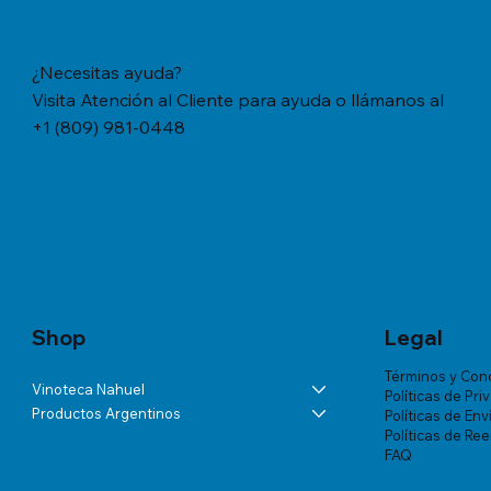
¿Necesitas ayuda?
Visita Atención al Cliente para ayuda o llámanos al
+1 (809) 981-0448
Vista rápida
Vista rápida
Vista rápida
YERBA MATE CACHAMATE HIERBAS
BÁLSAMO LA ROCHE-POSAY
ANDELUNA PARTIDAS ESPECIALES
YERBA M
TRATAMIE
ALTA VIS
SERRANAS CON CEDRON (1,1 LB/500
LIPIKAR BAUME AP+ M X 200 ML
BLANC DE MALBEC
TRADICION
VICHY DE
Precio
US$57.46
GRS)
MUJER X 
Precio
Precio
Precio
US$60.07
US$54.03
US$18.34
Precio
Precio
US$20.77
US$180.85
Shop
Legal
Términos y Con
Vinoteca Nahuel
Políticas de Pri
Productos Argentinos
Políticas de Env
Políticas de Re
FAQ