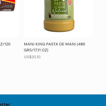
Vista rápida
Z/120
MANI KING PASTA DE MANI (485
GRS/17,11 OZ)
Precio
US$20.10
etter