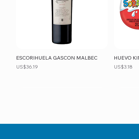
Vista rápida
ESCORIHUELA GASCON MALBEC
HUEVO KI
Precio
Precio
US$36.19
US$3.18