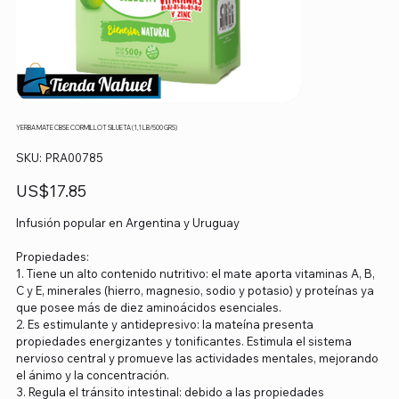
YERBA MATE CBSE CORMILLOT SILUETA (1,1 LB/500 GRS)
SKU
SKU:
PRA00785
PRA00785
Precio
US$17.85
Infusión popular en Argentina y Uruguay
Propiedades:
1. Tiene un alto contenido nutritivo: el mate aporta vitaminas A, B,
C y E, minerales (hierro, magnesio, sodio y potasio) y proteínas ya
que posee más de diez aminoácidos esenciales.
2. Es estimulante y antidepresivo: la mateína presenta
propiedades energizantes y tonificantes. Estimula el sistema
nervioso central y promueve las actividades mentales, mejorando
el ánimo y la concentración.
3. Regula el tránsito intestinal: debido a las propiedades