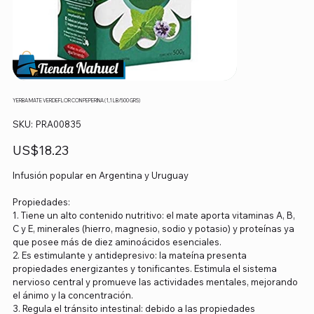
YERBA MATE VERDEFLOR CON PEPERINA (1,1 LB/500 GRS)
SKU
SKU:
PRA00835
PRA00835
Precio
US$18.23
Infusión popular en Argentina y Uruguay
Propiedades:
1. Tiene un alto contenido nutritivo: el mate aporta vitaminas A, B,
C y E, minerales (hierro, magnesio, sodio y potasio) y proteínas ya
que posee más de diez aminoácidos esenciales.
2. Es estimulante y antidepresivo: la mateína presenta
propiedades energizantes y tonificantes. Estimula el sistema
nervioso central y promueve las actividades mentales, mejorando
el ánimo y la concentración.
3. Regula el tránsito intestinal: debido a las propiedades