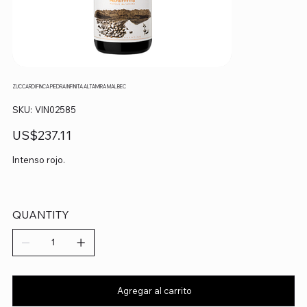
ZUCCARDI FINCA PIEDRA INFINITA ALTAMIRA MALBEC
SKU
SKU:
VIN02585
VIN02585
Precio
US$237.11
Intenso rojo.
QUANTITY
Agregar al carrito